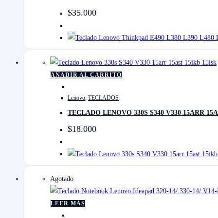
$
35.000
AÑADIR AL CARRITO
Lenovo
,
TECLADOS
TECLADO LENOVO 330S S340 V330 15ARR 15A
$
18.000
Agotado
LEER MÁS