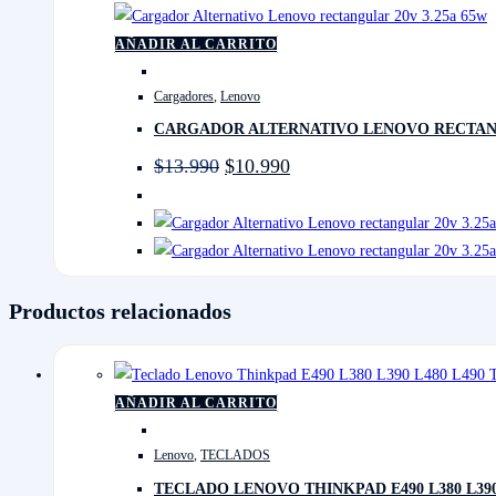
AÑADIR AL CARRITO
Cargadores
,
Lenovo
CARGADOR ALTERNATIVO LENOVO RECTANG
El
El
$
13.990
$
10.990
precio
precio
original
actual
era:
es:
$13.990.
$10.990.
Productos relacionados
AÑADIR AL CARRITO
Lenovo
,
TECLADOS
TECLADO LENOVO THINKPAD E490 L380 L390 