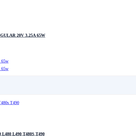
ULAR 20V 3.25A 65W
L480 L490 T480S T490