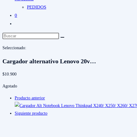
PEDIDOS
0
Alternar
búsqueda
de
Seleccionado:
la
web
Cargador alternativo Lenovo 20v…
$
10.900
Agotado
Producto anterior
Siguiente producto