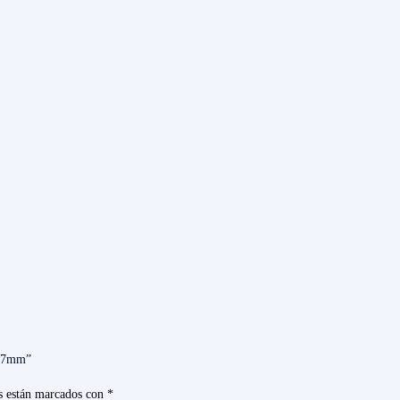
1.7mm”
s están marcados con
*