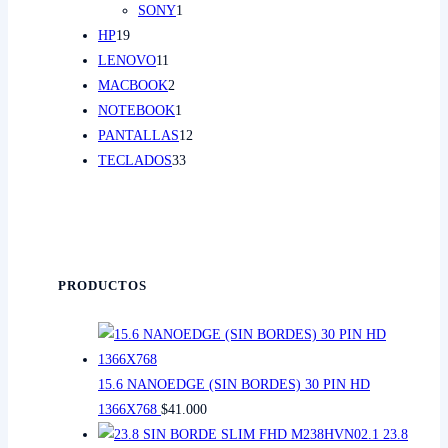
1
PRODUCTO
SONY
1
19
PRODUCTO
HP
19
PRODUCTOS
11
LENOVO
11
PRODUCTOS
2
MACBOOK
2
PRODUCTOS
1
NOTEBOOK
1
PRODUCTO
12
PANTALLAS
12
33
PRODUCTOS
TECLADOS
33
PRODUCTOS
PRODUCTOS
15.6 NANOEDGE (SIN BORDES) 30 PIN HD
1366X768
$
41.000
23.8