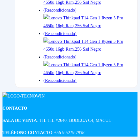
CONTACTO
SALA DE VENTA
: TIL TIL #2640, BODEGA C4, MACUL
TELÉFONO CONTACTO
+56 9 5219 7938