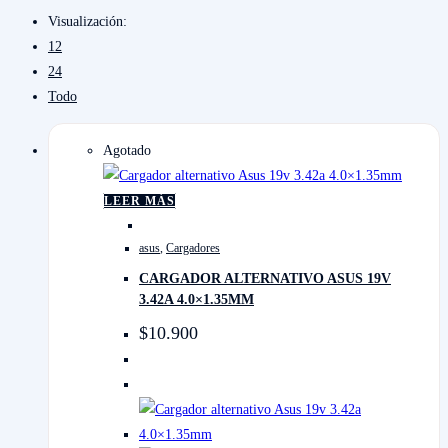
Visualización:
12
24
Todo
Agotado
LEER MÁS
asus
,
Cargadores
CARGADOR ALTERNATIVO ASUS 19V
3.42A 4.0×1.35MM
$
10.900