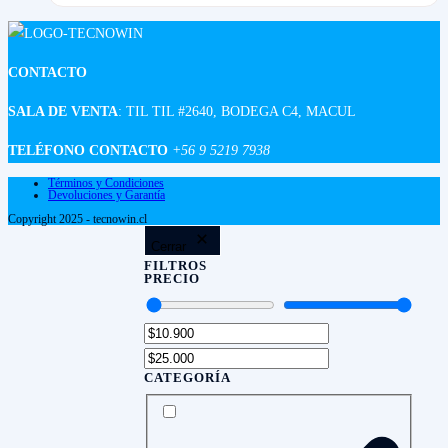
CONTACTO
SALA DE VENTA
: TIL TIL #2640, BODEGA C4, MACUL
TELÉFONO CONTACTO
+56 9 5219 7938
Términos y Condiciones
Devoluciones y Garantía
Copyright 2025 - tecnowin.cl
Cerrar
FILTROS
PRECIO
CATEGORÍA
CATEGORÍA