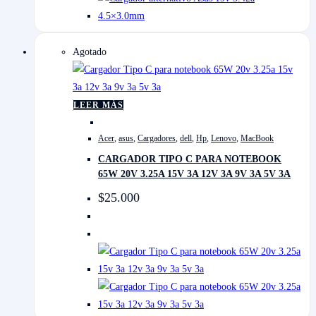
Agotado
LEER MÁS
Acer
,
asus
,
Cargadores
,
dell
,
Hp
,
Lenovo
,
MacBook
CARGADOR TIPO C PARA NOTEBOOK
65W 20V 3.25A 15V 3A 12V 3A 9V 3A 5V 3A
$
25.000