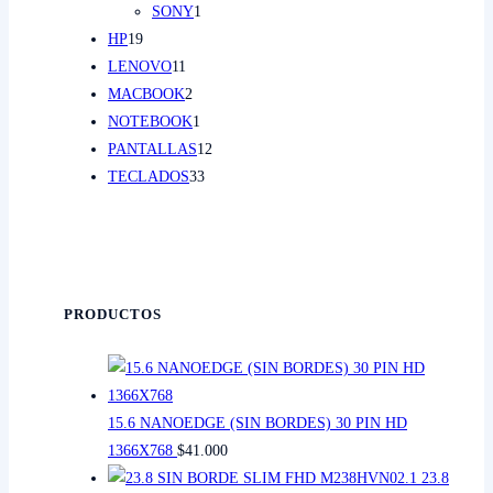
1
PRODUCTO
SONY
1
19
PRODUCTO
HP
19
PRODUCTOS
11
LENOVO
11
PRODUCTOS
2
MACBOOK
2
PRODUCTOS
1
NOTEBOOK
1
PRODUCTO
12
PANTALLAS
12
33
PRODUCTOS
TECLADOS
33
PRODUCTOS
PRODUCTOS
15.6 NANOEDGE (SIN BORDES) 30 PIN HD
1366X768
$
41.000
23.8