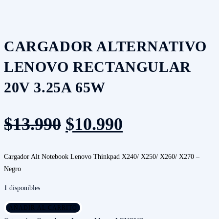
cantidad
CARGADOR ALTERNATIVO
LENOVO RECTANGULAR
20V 3.25A 65W
El
El
$
13.990
$
10.990
precio
precio
original
actual
Cargador Alt Notebook Lenovo Thinkpad X240/ X250/ X260/ X270 –
Negro
era:
es:
1 disponibles
$13.990.
$10.990.
Cargador
AÑADIR AL CARRITO
Alternativo