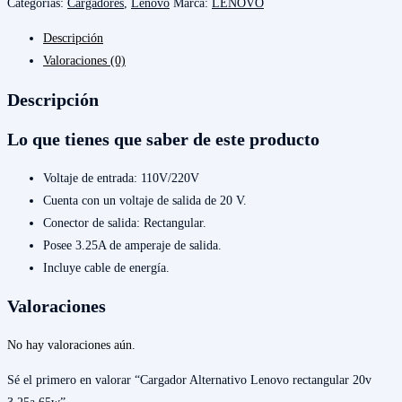
Categorías:
Cargadores
,
Lenovo
Marca:
LENOVO
Lenovo
Descripción
rectangular
Valoraciones (0)
20v
3.25a
Descripción
65w
cantidad
Lo que tienes que saber de este producto
Voltaje de entrada: 110V/220V
Cuenta con un voltaje de salida de 20 V.
Conector de salida: Rectangular.
Posee 3.25A de amperaje de salida.
Incluye cable de energía.
Valoraciones
No hay valoraciones aún.
Sé el primero en valorar “Cargador Alternativo Lenovo rectangular 20v