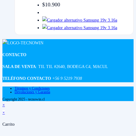
$
10.900
CONTACTO
SALA DE VENTA
: TIL TIL #2640, BODEGA C4, MACUL
TELÉFONO CONTACTO
+56 9 5219 7938
Términos y Condiciones
Devoluciones y Garantía
Copyright 2025 - tecnowin.cl
×
×
Carrito