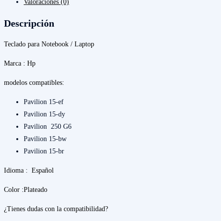
Valoraciones (0)
/15-
dy/
Descripción
250
G6/
Teclado para Notebook / Laptop
15-
Marca : Hp
bw/
15-
modelos compatibles:
br/
Pavilion 15-ef
15-
Pavilion 15-dy
cc
Pavilion 250 G6
Plateado
Pavilion 15-bw
cantidad
Pavilion 15-br
Idioma : Español
Color :Plateado
¿Tienes dudas con la compatibilidad?