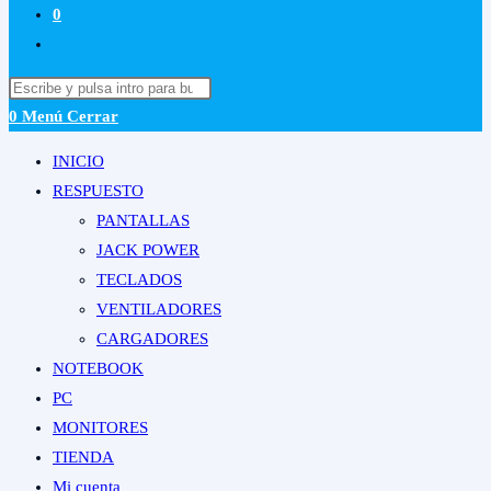
0
Alternar
búsqueda
Buscar
de
en
0
Menú
Cerrar
la
esta
web
INICIO
web
RESPUESTO
PANTALLAS
JACK POWER
TECLADOS
VENTILADORES
CARGADORES
NOTEBOOK
PC
MONITORES
TIENDA
Mi cuenta