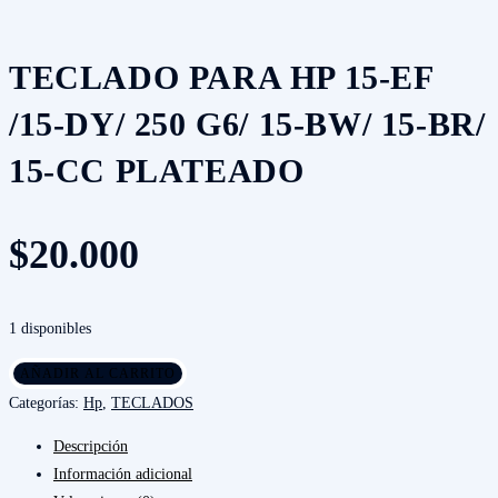
250
G6/
15-
TECLADO PARA HP 15-EF
bw/
/15-DY/ 250 G6/ 15-BW/ 15-BR/
15-
br/
15-CC PLATEADO
15-
cc
Plateado
$
20.000
cantidad
1 disponibles
Teclado
AÑADIR AL CARRITO
Para
Categorías:
Hp
,
TECLADOS
Hp
Descripción
15-
Información adicional
ef