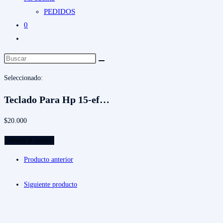
PEDIDOS
0
Alternar
búsqueda
de
Seleccionado:
la
web
Teclado Para Hp 15-ef…
$
20.000
Teclado
Añadir al carrito
Para
Producto anterior
Hp
15-
Siguiente producto
ef
/15-
dy/