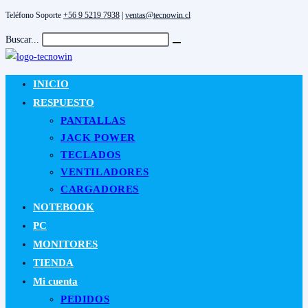
Teléfono Soporte
+56 9 5219 7938
|
ventas@tecnowin.cl
Ir
al
Buscar...
Enviar
contenido
la
búsqueda
INICIO
RESPUESTO
PANTALLAS
JACK POWER
TECLADOS
VENTILADORES
CARGADORES
NOTEBOOK
PC
MONITORES
TIENDA
Mi cuenta
PEDIDOS