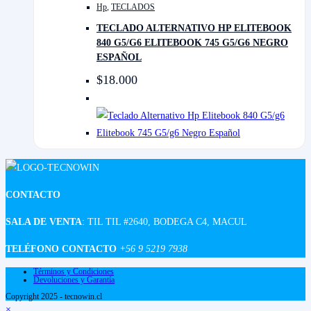
Hp
,
TECLADOS
TECLADO ALTERNATIVO HP ELITEBOOK
840 G5/G6 ELITEBOOK 745 G5/G6 NEGRO
ESPAÑOL
$
18.000
CONTACTO
SALA DE VENTA
: TIL TIL #2640, BODEGA C4, MACUL
TELÉFONO CONTACTO
+56 9 5219 7938
Términos y Condiciones
Devoluciones y Garantía
Copyright 2025 - tecnowin.cl
×