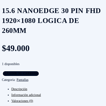
de
260mm
15.6 NANOEDGE 30 PIN FHD
cantidad
1920×1080 LOGICA DE
260MM
$
49.000
1 disponibles
15.6
AÑADIR AL CARRITO
nanoedge
Categoría:
Pantallas
30
Descripción
pin
Información adicional
FHD
Valoraciones (0)
1920×1080