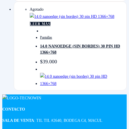
Agotado
LEER MÁS
Pantallas
14.0 NANOEDGE (SIN BORDES) 30 PIN HD
1366×768
$
39.000
CONTACTO
SALA DE VENTA
: TIL TIL #2640, BODEGA C4, MACUL