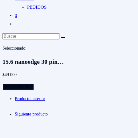
PEDIDOS
0
Alternar
búsqueda
de
Seleccionado:
la
web
15.6 nanoedge 30 pin…
$
49.000
15.6
Añadir al carrito
nanoedge
Producto anterior
30
pin
Siguiente producto
FHD
1920×1080
logica